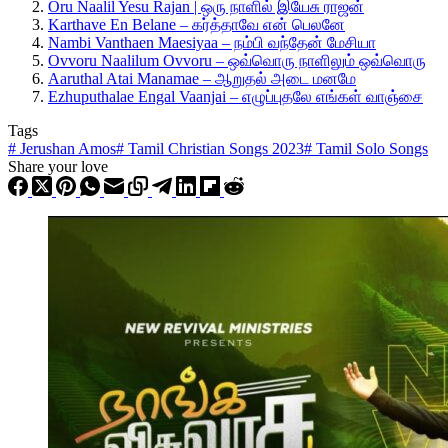
Oru Naalil Yesu Rajan | ஒரு நாளில் இயேசு ராஜன்
Karthave En Belane – கர்த்தாவே என் பெலனே
Nambi Vanthaen Maesiyaa – நம்பி வந்தேன் மேசியா
Ovvoru Naalilum Ovvoru – ஒவ்வொரு நாளிலும் ஒவ்வொரு
Aaruthal Atai Manamae – ஆறுதல் அடை மனமே
Ezhuputhalae Engal Vaanjai – எழுப்புதலே எங்கள் வாஞ்சை
Tags
#
Jerushan Amos
#
Tamil Christian Songs 2023
#
Tamil Solo Songs
Share your love