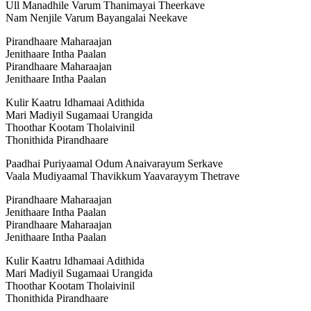
Ull Manadhile Varum Thanimayai Theerkave
Nam Nenjile Varum Bayangalai Neekave
Pirandhaare Maharaajan
Jenithaare Intha Paalan
Pirandhaare Maharaajan
Jenithaare Intha Paalan
Kulir Kaatru Idhamaai Adithida
Mari Madiyil Sugamaai Urangida
Thoothar Kootam Tholaivinil
Thonithida Pirandhaare
Paadhai Puriyaamal Odum Anaivarayum Serkave
Vaala Mudiyaamal Thavikkum Yaavarayym Thetrave
Pirandhaare Maharaajan
Jenithaare Intha Paalan
Pirandhaare Maharaajan
Jenithaare Intha Paalan
Kulir Kaatru Idhamaai Adithida
Mari Madiyil Sugamaai Urangida
Thoothar Kootam Tholaivinil
Thonithida Pirandhaare