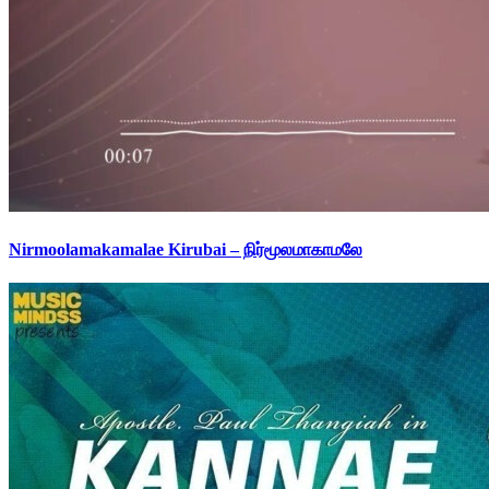
Nirmoolamakamalae Kirubai – நிர்மூலமாகாமலே