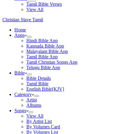
Tamil Bible Verses
View All
Christian Slave Tamil
Home
Apps
Hindi Bible App
Kannada Bible App
Malayalam Bible App
Tamil Bible App
Tamil Christian Songs App
Telugu Bible App
Bible
Bible Details
Tamil Bible
English Bible[KJV]
Category
Artist
Albums
Songs
View All
By Artist List
By Volumes Card
By Volumes List