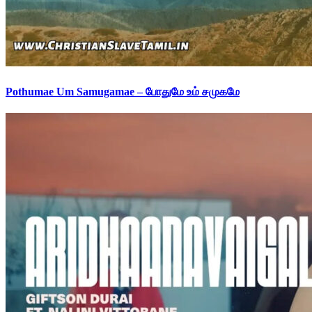
Pothumae Um Samugamae – போதுமே உம் சமுகமே