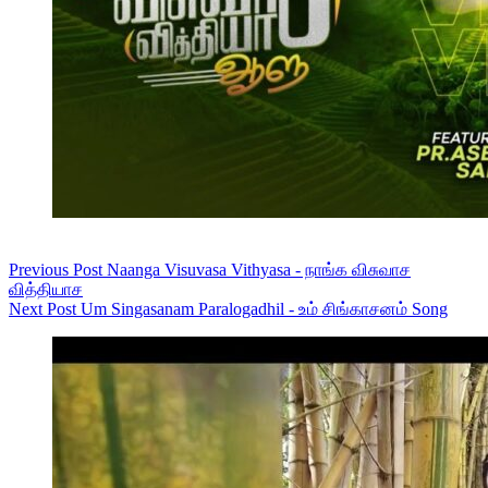
Previous
Post
Naanga Visuvasa Vithyasa - நாங்க விசுவாச
வித்தியாச
Next
Post
Um Singasanam Paralogadhil - உம் சிங்காசனம் Song