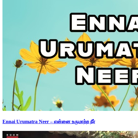
Ennai Urumatra Neer – என்னை உருமாற்ற நீர்