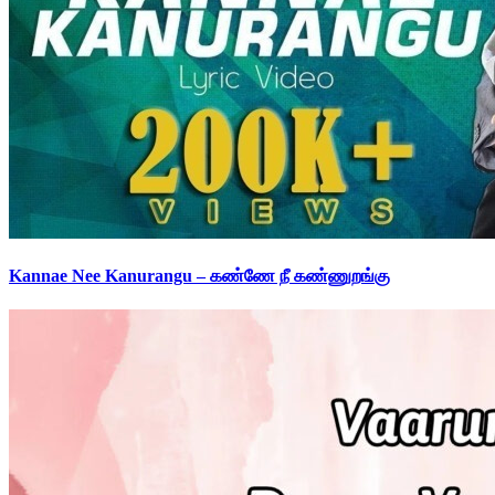
Kannae Nee Kanurangu – கண்ணே நீ கண்ணுறங்கு