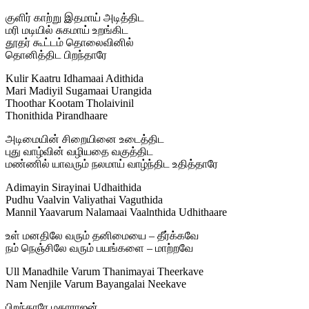
குளிர் காற்று இதமாய் அடித்திட
மரி மடியில் சுகமாய் உறங்கிட
தூதர் கூட்டம் தொலைவினில்
தொனித்திட பிறந்தாரே
Kulir Kaatru Idhamaai Adithida
Mari Madiyil Sugamaai Urangida
Thoothar Kootam Tholaivinil
Thonithida Pirandhaare
அடிமையின் சிறையினை உடைத்திட
புது வாழ்வின் வழியதை வகுத்திட
மண்ணில் யாவரும் நலமாய் வாழ்ந்திட உதித்தாரே
Adimayin Sirayinai Udhaithida
Pudhu Vaalvin Valiyathai Vaguthida
Mannil Yaavarum Nalamaai Vaalnthida Udhithaare
உள் மனதிலே வரும் தனிமையை – தீர்க்கவே
நம் நெஞ்சிலே வரும் பயங்களை – மாற்றவே
Ull Manadhile Varum Thanimayai Theerkave
Nam Nenjile Varum Bayangalai Neekave
பிறந்தாரே மகாராஜன்