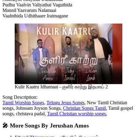
Pudhu Vaalvin Valiyathai Vaguthida
Mannil Yaavarum Nalamaai
Vaalnthida Udhithaare Iraimagane
Kulir Kaatru Idhamaai - குளிர் காற்று இதமாய் 2
Song Description:
Tamil Worship Songs
,
Telugu Jesus Songs
, New Tamil Christian
songs, Johnsam Joyson Songs,
Christian Songs Tamil
, Tamil gospel
songs, christava padal,
Tamil Christian worship songs
,
🎤 More Songs By Jerushan Amos