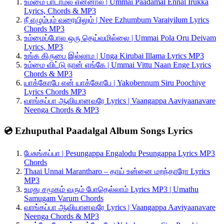
உம்மை பாடாமல் என்னால் | Ummai Paadamal Ennal Irukka
Lyrics, Chords & MP3
நீ எழும்பும் வரையிலும் | Nee Ezhumbum Varaiyilum Lyrics
Chords MP3
உம்மைப்போல ஒரு தெய்வமில்லை | Ummai Pola Oru Deivam
Lyrics, MP3
உங்க கிருபை இல்லாம | Unga Kirubai Illama Lyrics MP3
உம்மை விட்டு நான் எங்கே | Ummai Vittu Naan Enge Lyrics
Chords & MP3
யாக்கோபே என் யாக்கோபே | Yakobennum Siru Poochiye
Lyrics Chords MP3
வாங்கப்பா ஆவியானவரே Lyrics | Vaangappa Aaviyaanavare
Neenga Chords & MP3
💿 Ezhuputhal Paadalgal Album Songs Lyrics
பேசுங்கப்பா | Pesungappa Engalodu Pesungappa Lyrics MP3
Chords
Thaai Unnai Marantharo – தாய் உன்னை மறந்தாரோ Lyrics
MP3
உமது சமூகம் வரும் போதெல்லாம் Lyrics MP3 | Umathu
Samugam Varum Chords
வாங்கப்பா ஆவியானவரே Lyrics | Vaangappa Aaviyaanavare
Neenga Chords & MP3