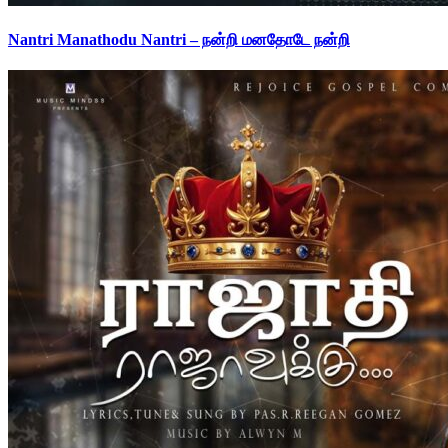
Nantri Manathodu Nantri – நன்றி மனதோடே நன்றி