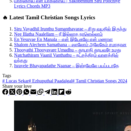
யாக்கோபே என் யாக்கோபே | Yakobennum Siru Poochiye
Lyrics Chords MP3
🔥 Latest Tamil Christian Songs Lyrics
Siru Vayadhil Irunthu Sumanthavarae – சிறு வயதில் இருந்து
Nee Illatha Naalellam – நீ இல்லாத நாளெல்லாம்
En Yesuvae En Manala – என் இயேசுவே என் மணாள
Shalom Alechem Samathana – ஷாலோம் அலேகேம் சமாதான
Thooyathi Thooyavare Umadhu – தூயாதி தூயவரே உமது
Natchathiram Vaanil Vanthathu – நட்சத்திரம் வானத்தில்
வந்தது
Isravele Bhayapadathe Naanae – இஸ்ரவேலே பயப்படாதே
Tags
#
Lucas Sekar
#
Ezhuputhal Paadalgal
#
Tamil Christian Songs 2024
Share your love