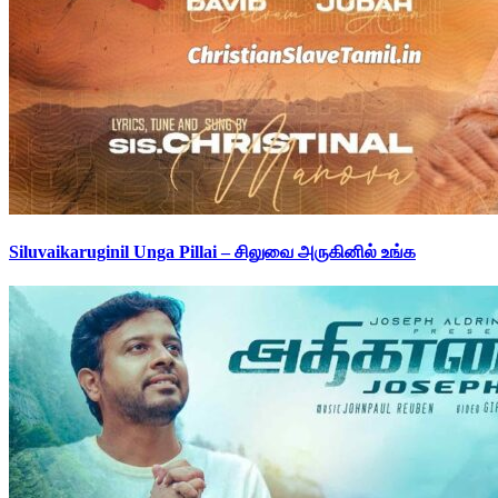
Siluvaikaruginil Unga Pillai – சிலுவை அருகினில் உங்க