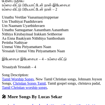
பேரின்ப நதியே
உம்மை விட்டு பிரியமாட்டேன் நான்-இயேசையா
உம்மை விட்டு பிரியமாட்டேன் நான் – 2
Umathu Veetilae Vaasamaayiruppenae
Um Thuthiyai Paadiduvaen
Um Naamam Uyarthiduvaen
Umathu Samugamae Aanantham Aanantham
Nithiya Kirubayinaal Irakkam Seitheerae
Aa Enna Baakiyam Niththiya Santhosham
Perinba Nathiyae
Ummai Vittu Piriyamattaen Naan
Yessaiah Ummai Vittu Piriyamattaen Naan
இயேசையா இயேசையா – 4 – உம்மை விட்டு
Yesaaiyah Yessaiah – 4
Song Description:
Tamil Worship Songs
, New Tamil Christian songs, Johnsam Joyson
Songs,
Christian Songs Tamil
, Tamil gospel songs, christava padal,
Tamil Christian worship songs
,
🎤 More Songs By Lucas Sekar