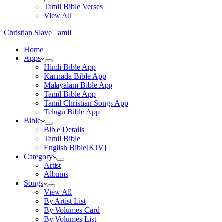
Tamil Bible Verses
View All
Christian Slave Tamil
Home
Apps
Hindi Bible App
Kannada Bible App
Malayalam Bible App
Tamil Bible App
Tamil Christian Songs App
Telugu Bible App
Bible
Bible Details
Tamil Bible
English Bible[KJV]
Category
Artist
Albums
Songs
View All
By Artist List
By Volumes Card
By Volumes List