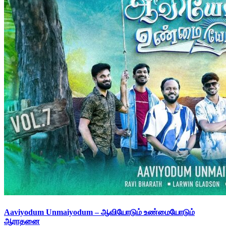
Aaviyodum Unmaiyodum – ஆவியோடும் உண்மையோடும்
ஆராதனை