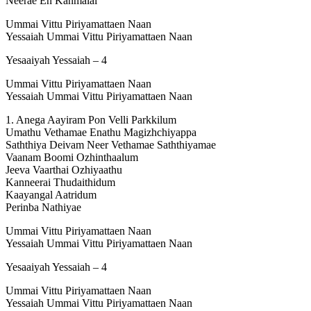
Neerae En Kanmalai
Ummai Vittu Piriyamattaen Naan
Yessaiah Ummai Vittu Piriyamattaen Naan
Yesaaiyah Yessaiah – 4
Ummai Vittu Piriyamattaen Naan
Yessaiah Ummai Vittu Piriyamattaen Naan
1. Anega Aayiram Pon Velli Parkkilum
Umathu Vethamae Enathu Magizhchiyappa
Saththiya Deivam Neer Vethamae Saththiyamae
Vaanam Boomi Ozhinthaalum
Jeeva Vaarthai Ozhiyaathu
Kanneerai Thudaithidum
Kaayangal Aatridum
Perinba Nathiyae
Ummai Vittu Piriyamattaen Naan
Yessaiah Ummai Vittu Piriyamattaen Naan
Yesaaiyah Yessaiah – 4
Ummai Vittu Piriyamattaen Naan
Yessaiah Ummai Vittu Piriyamattaen Naan