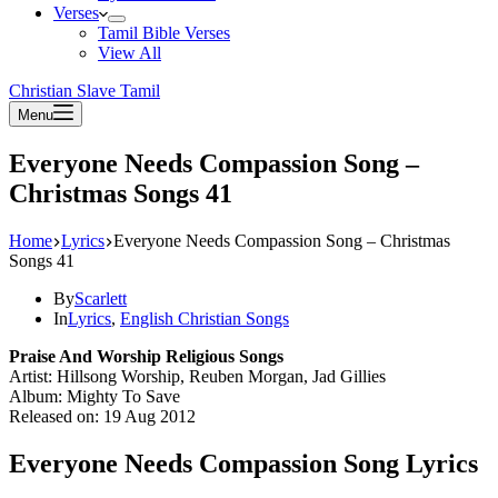
Verses
Tamil Bible Verses
View All
Christian Slave Tamil
Menu
Everyone Needs Compassion Song –
Christmas Songs 41
Home
Lyrics
Everyone Needs Compassion Song – Christmas
Songs 41
By
Scarlett
In
Lyrics
,
English Christian Songs
Praise And Worship Religious Songs
Artist: Hillsong Worship, Reuben Morgan, Jad Gillies
Album: Mighty To Save
Released on: 19 Aug 2012
Everyone Needs Compassion Song Lyrics