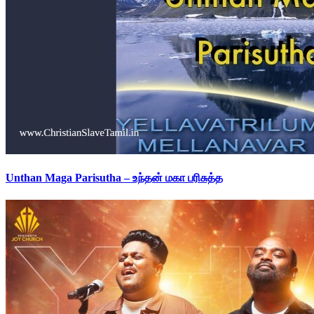
Unthan Maga Parisutha – உந்தன் மகா பரிசுத்த