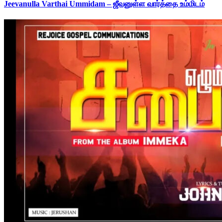
Jeevanulla Varthai Ummidam – ஜீவனுள்ள வார்த்தை உம்மிடம்