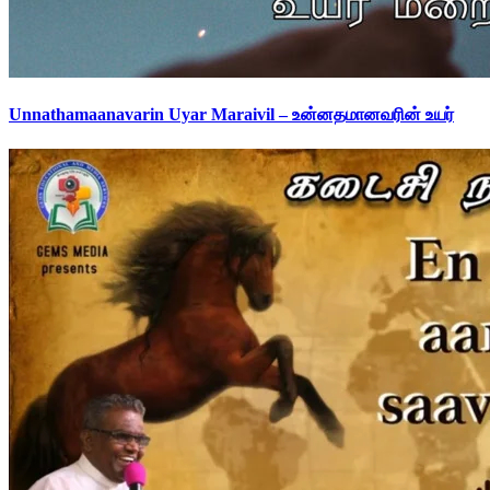
Unnathamaanavarin Uyar Maraivil – உன்னதமானவரின் உயர்