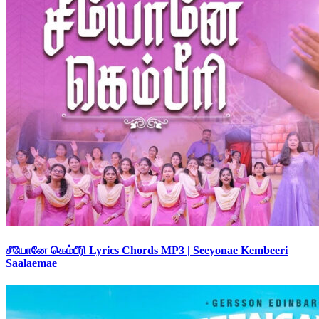
சீயோனே கெம்பீரி Lyrics Chords MP3 | Seeyonae Kembeeri
Saalaemae