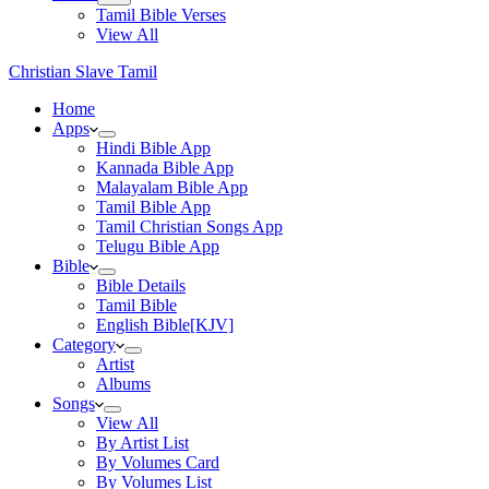
Tamil Bible Verses
View All
Christian Slave Tamil
Home
Apps
Hindi Bible App
Kannada Bible App
Malayalam Bible App
Tamil Bible App
Tamil Christian Songs App
Telugu Bible App
Bible
Bible Details
Tamil Bible
English Bible[KJV]
Category
Artist
Albums
Songs
View All
By Artist List
By Volumes Card
By Volumes List