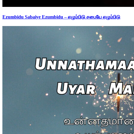
Ezumbidu Sabaiye Ezumbidu – எழும்பிடு சபையே எழும்பிடு