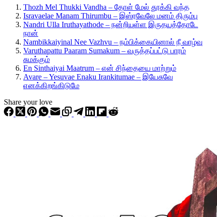
Thozh Mel Thukki Vandha – தோள் மேல் தூக்கி வந்த
Isravaelae Manam Thirumbu – இஸ்ரவேலே மனம் திரும்பு
Nandri Ulla Iruthayathode – நன்றியுள்ள இருதயத்தோடே
நான்
Nambikkaiyinal Nee Vazhvu – நம்பிக்கையினால் நீ வாழ்வு
Varuthapattu Paaram Sumakum – வருத்தப்பட்டு பாரம்
சுமக்கும்
En Sinthaiyai Maatrum – என் சிந்தையை மாற்றும்
Avare – Yesuvae Enaku Irankitumae – இயேசுவே
எனக்கிறங்கிடுமே
Share your love