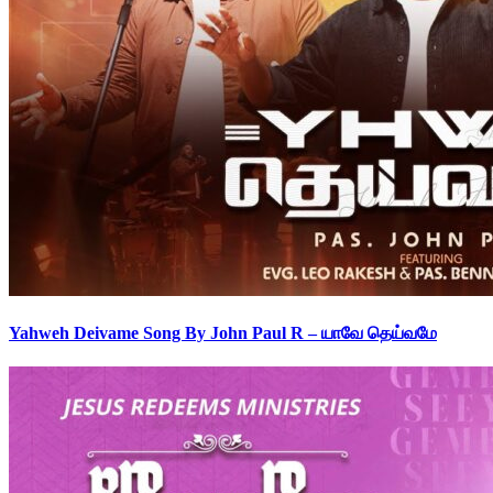
Yahweh Deivame Song By John Paul R – யாவே தெய்வமே