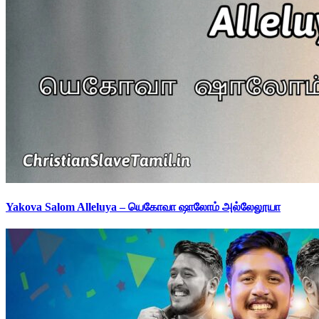
Yakova Salom Alleluya – யெகோவா ஷாலோம் அல்லேலூயா