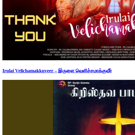
Irulai Velichamakkuveer – இருளை வெளிச்சமாக்குவீர்