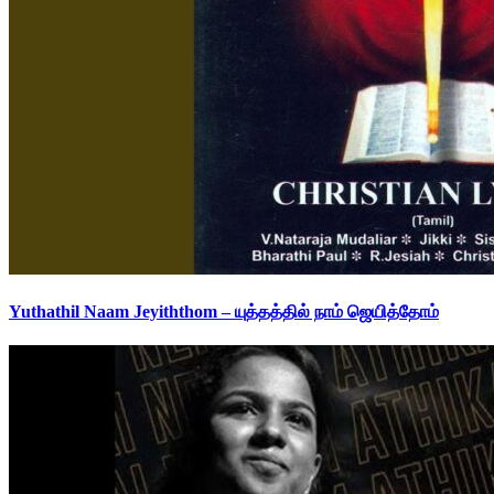
Yuthathil Naam Jeyiththom – யுத்தத்தில் நாம் ஜெயித்தோம்