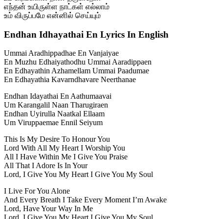
எந்தன் உயிருள்ள நாட்கள் எல்லாம்
உம் விருப்பமே என்னில் செய்யும்
Endhan Idhayathai En Lyrics In English
Ummai Aradhippadhae En Vanjaiyae
En Muzhu Edhaiyathodhu Ummai Aaradippaen
En Edhayathin Azhamellam Ummai Paadumae
En Edhayathia Kavarndhavare Neerthanae
Endhan Idayathai En Aathumaavai
Um Karangalil Naan Tharugiraen
Endhan Uyirulla Naatkal Ellaam
Um Viruppaemae Ennil Seiyum
This Is My Desire To Honour You
Lord With All My Heart I Worship You
All I Have Within Me I Give You Praise
All That I Adore Is In Your
Lord, I Give You My Heart I Give You My Soul
I Live For You Alone
And Every Breath I Take Every Moment I’m Awake
Lord, Have Your Way In Me
Lord, I Give You My Heart I Give You My Soul