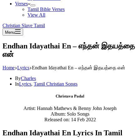
Verses
Tamil Bible Verses
View All
Christian Slave Tamil
Menu
Endhan Idayathai En – எந்தன் இதயத்தை
என்
Home
Lyrics
Endhan Idayathai En – எந்தன் இதயத்தை என்
By
Charles
In
Lyrics
,
Tamil Christian Songs
Christava Padal
Artist: Hannah Mathews & Benny John Joseph
Album: Solo Songs
Released on: 14 Feb 2022
Endhan Idayathai En Lyrics In Tamil