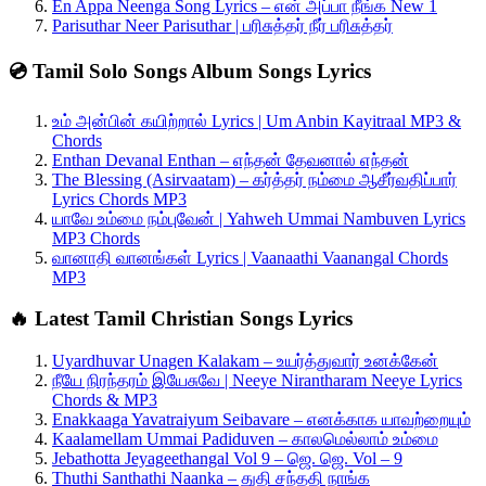
En Appa Neenga Song Lyrics – என் அப்பா நீங்க New 1
Parisuthar Neer Parisuthar | பரிசுத்தர் நீர் பரிசுத்தர்
💿 Tamil Solo Songs Album Songs Lyrics
உம் அன்பின் கயிற்றால் Lyrics | Um Anbin Kayitraal MP3 &
Chords
Enthan Devanal Enthan – எந்தன் தேவனால் எந்தன்
The Blessing (Asirvaatam) – கர்த்தர் நம்மை ஆசீர்வதிப்பார்
Lyrics Chords MP3
யாவே உம்மை நம்புவேன் | Yahweh Ummai Nambuven Lyrics
MP3 Chords
வானாதி வானங்கள் Lyrics | Vaanaathi Vaanangal Chords
MP3
🔥 Latest Tamil Christian Songs Lyrics
Uyardhuvar Unagen Kalakam – உயர்த்துவார் உனக்கேன்
நீயே நிரந்தரம் இயேசுவே | Neeye Nirantharam Neeye Lyrics
Chords & MP3
Enakkaaga Yavatraiyum Seibavare – எனக்காக யாவற்றையும்
Kaalamellam Ummai Padiduven – காலமெல்லாம் உம்மை
Jebathotta Jeyageethangal Vol 9 – ஜெ. ஜெ. Vol – 9
Thuthi Santhathi Naanka – துதி சந்ததி நாங்க