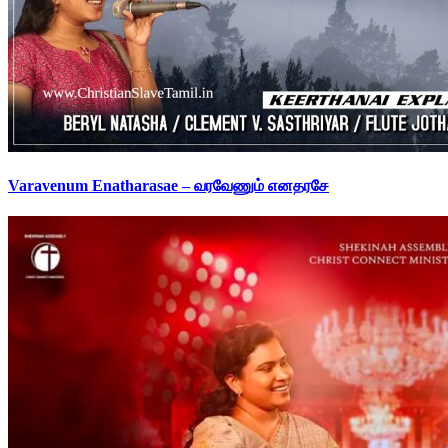
Varavenum Enatharasae – வரவேணும் எனதரசே