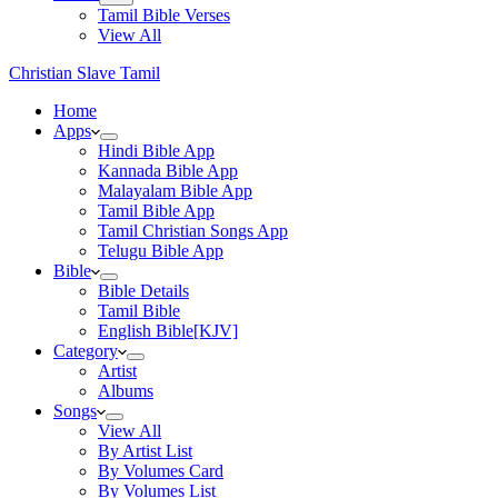
Tamil Bible Verses
View All
Christian Slave Tamil
Home
Apps
Hindi Bible App
Kannada Bible App
Malayalam Bible App
Tamil Bible App
Tamil Christian Songs App
Telugu Bible App
Bible
Bible Details
Tamil Bible
English Bible[KJV]
Category
Artist
Albums
Songs
View All
By Artist List
By Volumes Card
By Volumes List