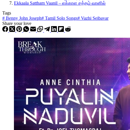
Ekkaala Sattham Vaanil – எக்காள சத்தம் வானில்
Tags
#
Benny John Joseph
#
Tamil Solo Songs
#
Vazhi Seibavar
Share your love