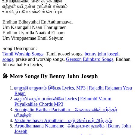
உம் கரங்களில் நான் தருகிறேன்
எந்தன் உயிருள்ள நாட்கள் எல்லாம்
உம் விருப்பமே என்னில் செய்யும்
Endhan Edhayathai En Aathumaavai
Um Karangalil Naan Tharugiraen
Endhan Uyirulla Naatkal Ellaam
Um Viruppaemae Ennil Seiyum
Song Description:
Tamil Worship Songs
, Tamil gospel songs,
benny john joseph
songs
, praise and worship songs,
Gersson Edinbaro Songs
, Endhan
Idhayathai En Lyrics,
🎤 More Songs By Benny John Joseph
ராஜாதி ராஜனாம் இயேசு Lyrics, MP3 | Rajadhi Rajanam Yesu
Rajan
எழும்பி வரும் புயல்களிலே Lyrics | Ezhumbi Varum
Puyalkalilae Chords MP3
Senaigalin Karthar Parisuthar – சேனைகளின் கர்த்தர்
பரிசுத்தர்
Vazhi Seibavar Arputham – வழி செய்பவர் அற்புதம்
Arpudhamaana Naamame | அற்புதமான நாமமே | Benny John
Joseph