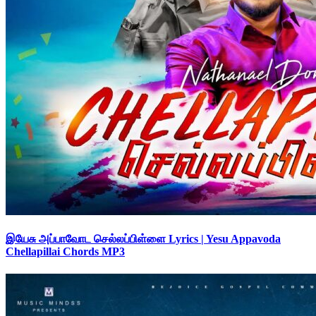
இயேசு அப்பாவோட செல்லப்பிள்ளை Lyrics | Yesu Appavoda
Chellapillai Chords MP3