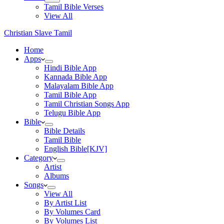
Tamil Bible Verses
View All
Christian Slave Tamil
Home
Apps
Hindi Bible App
Kannada Bible App
Malayalam Bible App
Tamil Bible App
Tamil Christian Songs App
Telugu Bible App
Bible
Bible Details
Tamil Bible
English Bible[KJV]
Category
Artist
Albums
Songs
View All
By Artist List
By Volumes Card
By Volumes List