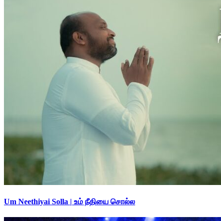
Um Neethiyai Solla | உம் நீதியை சொல்ல