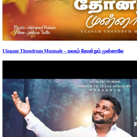
Ulagam Thondrum Munnale – உலகம் தோன்றும் முன்னாலே