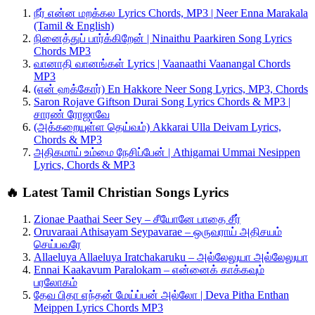
நீர் என்ன மறக்கல Lyrics Chords, MP3 | Neer Enna Marakala
(Tamil & English)
நினைத்துப் பார்க்கிறேன் | Ninaithu Paarkiren Song Lyrics
Chords MP3
வானாதி வானங்கள் Lyrics | Vaanaathi Vaanangal Chords
MP3
(என் ஹக்கோர்) En Hakkore Neer Song Lyrics, MP3, Chords
Saron Rojave Giftson Durai Song Lyrics Chords & MP3 |
சாரண் ரோஜாவே
(அக்கறையுள்ள தெய்வம்) Akkarai Ulla Deivam Lyrics,
Chords & MP3
அதிகமாய் உம்மை நேசிப்பேன் | Athigamai Ummai Nesippen
Lyrics, Chords & MP3
🔥 Latest Tamil Christian Songs Lyrics
Zionae Paathai Seer Sey – சீயோனே பாதை சீர்
Oruvaraai Athisayam Seypavarae – ஒருவராய் அதிசயம்
செய்பவரே
Allaeluya Allaeluya Iratchakaruku – அல்லேலுயா அல்லேலுயா
Ennai Kaakavum Paralokam – என்னைக் காக்கவும்
பரலோகம்
தேவ பிதா எந்தன் மேய்ப்பன் அல்லோ | Deva Pitha Enthan
Meippen Lyrics Chords MP3