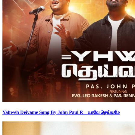
Yahweh Deivame Song By John Paul R – யாவே தெய்வமே