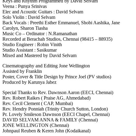
Keys and Rhythm Programmed by David Selvam
Veena : Punya Srinivas
Elec and Acoustic Guitars : David Selvam
Solo Violin : David Selvam
Back Vocals : Preethi Esther Emmanuel, Shobi Aashika, Jane
Carolyn, Sharon Tiasha
Music Co – Ordinator : N.Ramanathan
Recorded at Berachah Studios, Chennai (98415 – 88935)
Studio Engineer : Robin Vinith
Studio Assistant : Sasikumar
Mixed and Mastered by David Selvam
Cinematography and Editing Jone Wellington
Assisted by Franklin
Poster, Cover & Title Design by Prince Joel (PV studios)
Produced by Karunya Jabez
Special Thanks to Rev. Dawnson Aaron (EECI, Chennai)
Rev. Robert Raikes ( Praise AG, Ahmedabad)
Rev. Cecil Clement ( CAP, Mumbai)
Rev. Hendry Ponniah (Trinity Church Sutton, London)
Pr. Lovely Smileson Dawnson (EECI Chapel, Chennai)
DAVID SELVAM ANNA & FAMILY (Chennai)
JONE WELLINGTON (Chennai)
Johnpaul Reuben & Keren John (Kodaikanal)