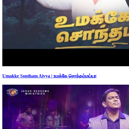
Umakke Sontham Aiyya | உமக்கே சொந்தம்மய்யா