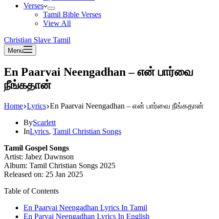
Verses
Tamil Bible Verses
View All
Christian Slave Tamil
Menu
En Paarvai Neengadhan – என் பார்வை
நீங்கதான்
Home
Lyrics
En Paarvai Neengadhan – என் பார்வை நீங்கதான்
By
Scarlett
In
Lyrics
,
Tamil Christian Songs
Tamil Gospel Songs
Artist: Jabez Dawnson
Album: Tamil Christian Songs 2025
Released on: 25 Jan 2025
Table of Contents
En Paarvai Neengadhan Lyrics In Tamil
En Parvai Neengadhan Lyrics In English