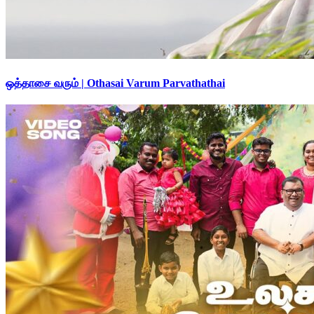
ஒத்தாசை வரும் | Othasai Varum Parvathathai