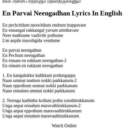
உங்க அன்பை எந்நாளும் மறவாதிருக்கணும்
En Parvai Neengadhan Lyrics In English
En pechchilum moochilum endrum iruppavare
En ennangal eakkangal yavum arinthavare
Neer mathrame vazhvile pothume
Um anpile moozhgida vendume
En parvai neengathan
En Pechum neengathan
En ennam en eakkam neengathan-2
En ennam en eakkam neengathan
1. En kangalukku kalikkam podungappa
Naan ummai mattum nokki parkkanum-2
Naan eppothum ummai nokki parkkanum
Naan ennalum ummai nokki parkkanum
2. Neenga kadinthu kollum pothu sorathirukkanum
Unga anpai ennalum maravathirukkanum-2
Unga anpai eppothum maravaathirukkanum
Unga anpai ennalum maravaathirukkanum
Watch Online