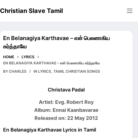
Skip
Christian Slave Tamil
to
content
En Belanagiya Karthavae – என் பெலனாகிய
கர்த்தாவே
HOME
LYRICS
EN BELANAGIYA KARTHAVAE – என் பெலனாகிய கர்த்தாவே
BY
CHARLES
IN
LYRICS
,
TAMIL CHRISTIAN SONGS
Christava Padal
Artist: Evg. Robert Roy
Album: Ennai Kaanbavarae
Released on: 22 May 2012
En Belanagiya Karthavae Lyrics in Tamil