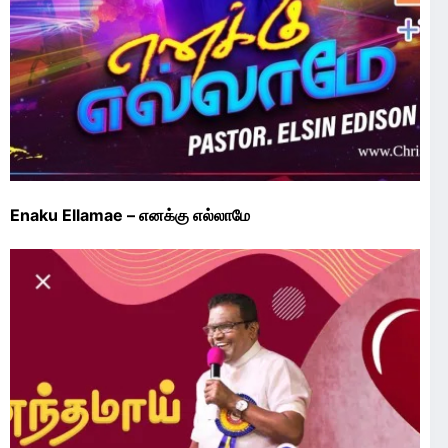
Enaku Ellamae – எனக்கு எல்லாமே