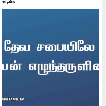
தாழ்வில்