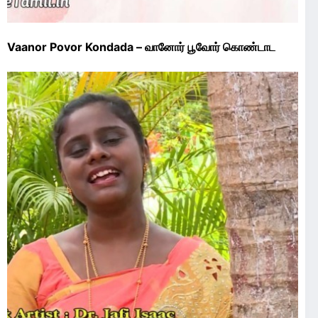
Vaanor Povor Kondada – வானோர் பூவோர் கொண்டாட