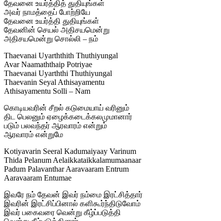
தேவனை உயர்த்தித் துதியுங்கள்
அவர் நாமத்தைப் போற்றியே
தேவனை உயர்த்தி துதியுங்கள்
தேவனின் செயல் அதிசயமென்று
அதிசயமென்று சொல்லி – நம்
Thaevanai Uyarththith Thuthiyungal
Avar Naamaththaip Potriyae
Thaevanai Uyarththi Thuthiyungal
Thaevanin Seyal Athisayamentu
Athisayamentu Solli – Nam
கொடியவரின் சீறல் கடுமையாய் வரினும்
திட பெலனும் ஏழைக்கடைக்கலமுமானார்
படும் பலவந்தர் ஆரவாரம் என்றும்
ஆரவாரம் என்றுமே
Kotiyavarin Seeral Kadumaiyaay Varinum
Thida Pelanum Aelaikkataikkalamumaanaar
Padum Palavanthar Aaravaaram Entrum
Aaravaaram Entumae
இவரே நம் தேவன் இவர் நம்மை இரட்சித்தார்
இவரின் இரட்சிப்பினால் களிகூர்ந்திடுவோம்
இவர் பகைவரை வென்று கீழ்ப்படுத்தி