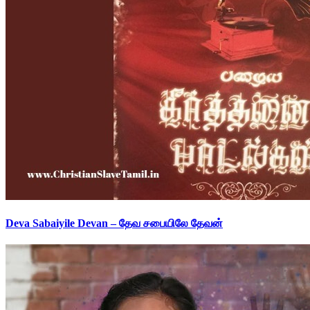
Deva Sabaiyile Devan – தேவ சபையிலே தேவன்