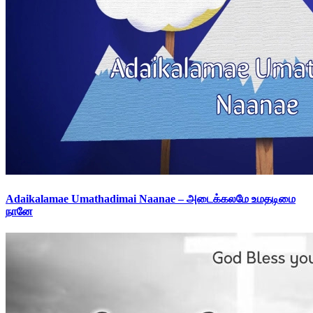
Adaikalamae Umathadimai Naanae – அடைக்கலமே உமதடிமை
நானே