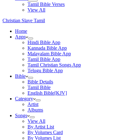
Tamil Bible Verses
View All
Christian Slave Tamil
Home
Apps
Hindi Bible App
Kannada Bible App
Malayalam Bible App
Tamil Bible App
Tamil Christian Songs App
Telugu Bible App
Bible
Bible Details
Tamil Bible
English Bible[KJV]
Category
Artist
Albums
Songs
View All
By Artist List
By Volumes Card
By Volumes List