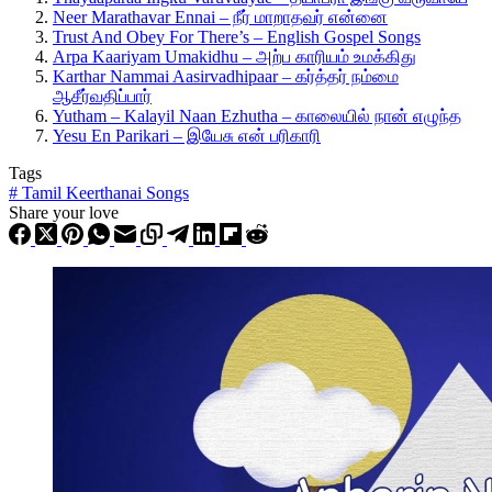
Neer Marathavar Ennai – நீர் மாறாதவர் என்னை
Trust And Obey For There’s – English Gospel Songs
Arpa Kaariyam Umakidhu – அற்ப காரியம் உமக்கிது
Karthar Nammai Aasirvadhipaar – கர்த்தர் நம்மை
ஆசீர்வதிப்பார்
Yutham – Kalayil Naan Ezhutha – காலையில் நான் எழுந்த
Yesu En Parikari – இயேசு என் பரிகாரி
Tags
#
Tamil Keerthanai Songs
Share your love