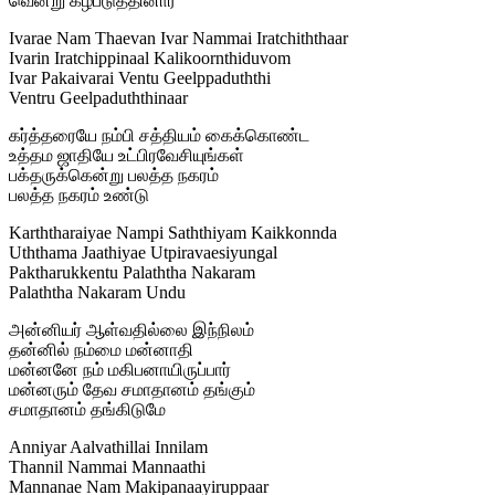
வென்று கீழ்படுத்தினார்
Ivarae Nam Thaevan Ivar Nammai Iratchiththaar
Ivarin Iratchippinaal Kalikoornthiduvom
Ivar Pakaivarai Ventu Geelppaduththi
Ventru Geelpaduththinaar
கர்த்தரையே நம்பி சத்தியம் கைக்கொண்ட
உத்தம ஜாதியே உட்பிரவேசியுங்கள்
பக்தருக்கென்று பலத்த நகரம்
பலத்த நகரம் உண்டு
Karththaraiyae Nampi Saththiyam Kaikkonnda
Uththama Jaathiyae Utpiravaesiyungal
Paktharukkentu Palaththa Nakaram
Palaththa Nakaram Undu
அன்னியர் ஆள்வதில்லை இந்நிலம்
தன்னில் நம்மை மன்னாதி
மன்னனே நம் மகிபனாயிருப்பார்
மன்னரும் தேவ சமாதானம் தங்கும்
சமாதானம் தங்கிடுமே
Anniyar Aalvathillai Innilam
Thannil Nammai Mannaathi
Mannanae Nam Makipanaayiruppaar