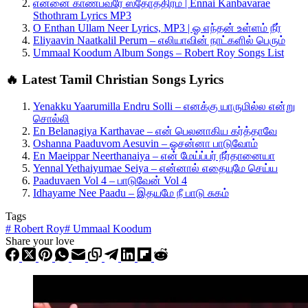
என்னை காண்பவரே ஸ்தோத்திரம் | Ennai Kanbavarae
Sthothram Lyrics MP3
O Enthan Ullam Neer Lyrics, MP3 | ஓ எந்தன் உள்ளம் நீர்
Eliyaavin Naatkalil Perum – எலியாவின் நாட்களில் பெரும்
Ummaal Koodum Album Songs – Robert Roy Songs List
🔥 Latest Tamil Christian Songs Lyrics
Yenakku Yaarumilla Endru Solli – எனக்கு யாருமில்ல என்று
சொல்லி
En Belanagiya Karthavae – என் பெலனாகிய கர்த்தாவே
Oshanna Paaduvom Aesuvin – ஓசன்னா பாடுவோம்
En Maeippar Neerthanaiya – என் மேய்ப்பர் நீர்தானையா
Yennal Yethaiyumae Seiya – என்னால் எதையுமே செய்ய
Paaduvaen Vol 4 – பாடுவேன் Vol 4
Idhayame Nee Paadu – இதயமே நீ பாடு சுகம்
Tags
#
Robert Roy
#
Ummaal Koodum
Share your love