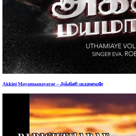
Akkini Mayamaanavarae – அக்கினி மயமானவரே