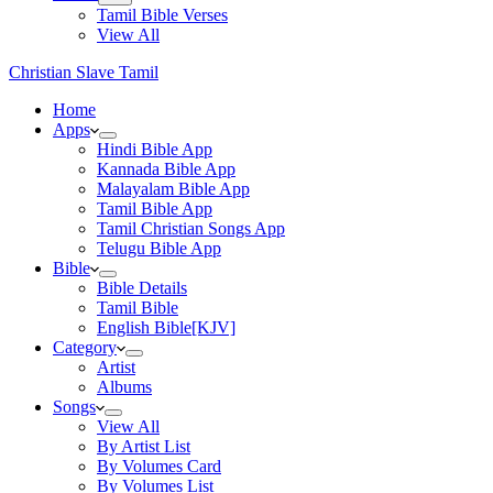
Tamil Bible Verses
View All
Christian Slave Tamil
Home
Apps
Hindi Bible App
Kannada Bible App
Malayalam Bible App
Tamil Bible App
Tamil Christian Songs App
Telugu Bible App
Bible
Bible Details
Tamil Bible
English Bible[KJV]
Category
Artist
Albums
Songs
View All
By Artist List
By Volumes Card
By Volumes List