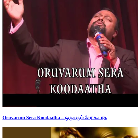
Oruvarum Sera Koodaatha – ஒருவரும் சேர கூடாத