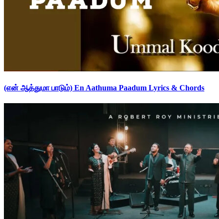
(என் ஆத்துமா பாடும்) En Aathuma Paadum Lyrics & Chords