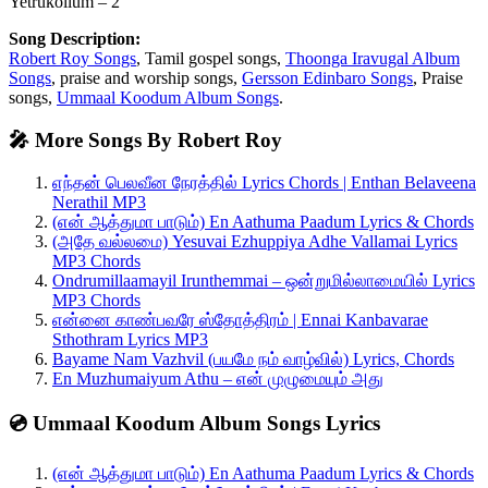
Yetrukollum – 2
Song Description:
Robert Roy Songs
, Tamil gospel songs,
Thoonga Iravugal Album
Songs
, praise and worship songs,
Gersson Edinbaro Songs
, Praise
songs,
Ummaal Koodum Album Songs
.
🎤 More Songs By Robert Roy
எந்தன் பெலவீன நேரத்தில் Lyrics Chords | Enthan Belaveena
Nerathil MP3
(என் ஆத்துமா பாடும்) En Aathuma Paadum Lyrics & Chords
(அதே வல்லமை) Yesuvai Ezhuppiya Adhe Vallamai Lyrics
MP3 Chords
Ondrumillaamayil Irunthemmai – ஒன்றுமில்லாமையில் Lyrics
MP3 Chords
என்னை காண்பவரே ஸ்தோத்திரம் | Ennai Kanbavarae
Sthothram Lyrics MP3
Bayame Nam Vazhvil (பயமே நம் வாழ்வில்) Lyrics, Chords
En Muzhumaiyum Athu – என் முழுமையும் அது
💿 Ummaal Koodum Album Songs Lyrics
(என் ஆத்துமா பாடும்) En Aathuma Paadum Lyrics & Chords