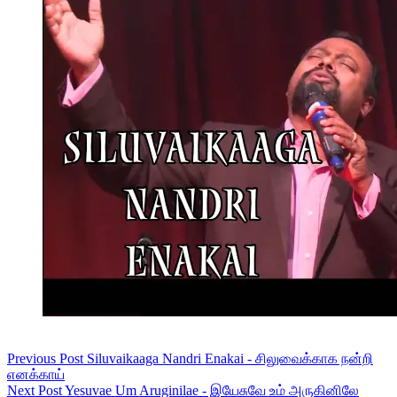
Previous
Post
Siluvaikaaga Nandri Enakai - சிலுவைக்காக நன்றி
எனக்காய்
Next
Post
Yesuvae Um Aruginilae - இயேசுவே உம் அருகினிலே