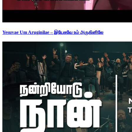
Yesuvae Um Aruginilae – இயேசுவே உம் அருகினிலே