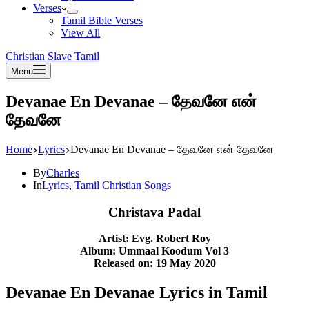
Verses
Tamil Bible Verses
View All
Christian Slave Tamil
Menu
Devanae En Devanae – தேவனே என்
தேவனே
Home
Lyrics
Devanae En Devanae – தேவனே என் தேவனே
By
Charles
In
Lyrics
,
Tamil Christian Songs
Christava Padal
Artist: Evg. Robert Roy
Album: Ummaal Koodum Vol 3
Released on: 19 May 2020
Devanae En Devanae Lyrics in Tamil