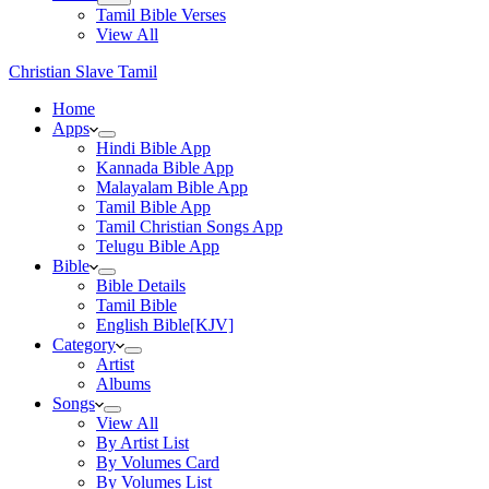
Tamil Bible Verses
View All
Christian Slave Tamil
Home
Apps
Hindi Bible App
Kannada Bible App
Malayalam Bible App
Tamil Bible App
Tamil Christian Songs App
Telugu Bible App
Bible
Bible Details
Tamil Bible
English Bible[KJV]
Category
Artist
Albums
Songs
View All
By Artist List
By Volumes Card
By Volumes List