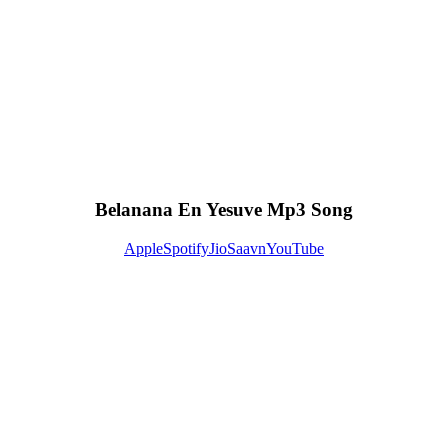
Belanana En Yesuve Mp3 Song
Apple
Spotify
JioSaavn
YouTube