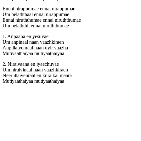
Ennai nirappumae ennai nirappumae
Um belaththaal ennai nirappumae
Ennai niruththumae ennai niruththumae
Um belaththil ennai niruththumae
1. Anpaana en yesuvae
Um anpinaal naan vaazhkiraen
Anpillaiyenraal naan uyir vaazha
Mutiyaathaiyaa mutiyaathaiyaa
2. Niraivaana en iyaechuvae
Um niraivinaal naan vaazhkiraen
Neer illaiyenraal en kuraikal maara
Mutiyaathaiyaa mutiyaathaiyaa