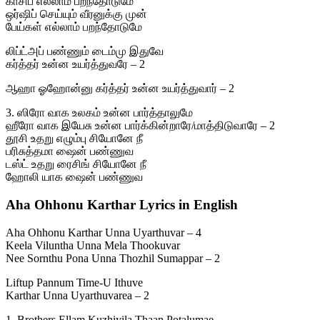
காசிப் எல்லாம் பறந்தோடுமே
ஒர்ஷிப் செய்யும் வீரனுக்கு முன்
பேய்கள் எல்லாம் பறந்தோடுமே
லிப்ட்அப் பண்ணும் டைம்மு இதுவே
கர்த்தர் உன்ன உயர்த்துவரே – 2
ஆஹா ஓஹோன்னு கர்த்தர் உன்ன உயர்த்துவார் – 2
3. ஸிரோ வாக உலகம் உன்ன பார்த்தாலுமே
ஹீரோ வாக இயேசு உன்ன பார்க்கின்றாரே/மாத்திடுவாரே – 2
தூசி உதறு எழும்பு சியோனே நீ
பரிசுத்தமா ஷைன் பண்ணுவ
டஸ்ட் உதறு ரைசிங் சியோனே நீ
ஹோலி யாக ஷைன் பண்ணுவ
Aha Ohhonu Karthar Lyrics in English
Aha Ohhonu Karthar Unna Uyarthuvar – 4
Keela Viluntha Unna Mela Thookuvar
Nee Sornthu Pona Unna Thozhil Sumappar – 2
Liftup Pannum Time-U Ithuve
Karthar Unna Uyarthuvarea – 2
1. Brothers Ellam Kuzhiyila Thaan Potalumae