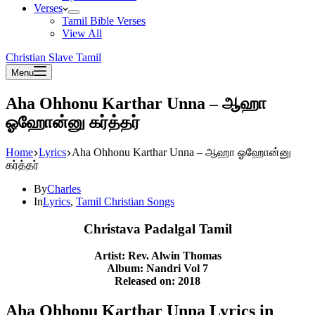
Verses
Tamil Bible Verses
View All
Christian Slave Tamil
Menu
Aha Ohhonu Karthar Unna – ஆஹா
ஓஹோன்னு கர்த்தர்
Home
Lyrics
Aha Ohhonu Karthar Unna – ஆஹா ஓஹோன்னு
கர்த்தர்
By
Charles
In
Lyrics
,
Tamil Christian Songs
Christava Padalgal Tamil
Artist: Rev. Alwin Thomas
Album: Nandri Vol 7
Released on: 2018
Aha Ohhonu Karthar Unna Lyrics in