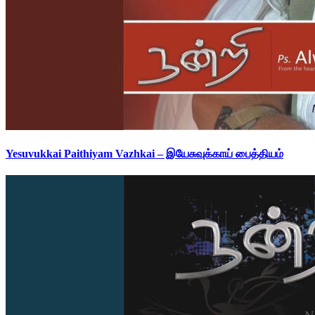
Yesuvukkai Paithiyam Vazhkai – இயேசுவுக்காய் பைத்தியம்