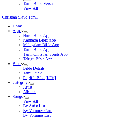
Tamil Bible Verses
View All
Christian Slave Tamil
Home
Apps
Hindi Bible App
Kannada Bible App
Malayalam Bible App
Tamil Bible App
Tamil Christian Songs App
Telugu Bible App
Bible
Bible Details
Tamil Bible
English Bible[KJV]
Category
Artist
Albums
Songs
View All
By Artist List
By Volumes Card
By Volumes List