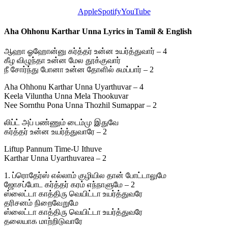
Apple
Spotify
YouTube
Aha Ohhonu Karthar Unna Lyrics in Tamil & English
ஆஹா ஓஹோன்னு கர்த்தர் உன்ன உயர்த்துவார் – 4
கீழ விழுந்தா உன்ன மேல தூக்குவார்
நீ சோர்ந்து போனா உன்ன தோளில் சுமப்பார் – 2
Aha Ohhonu Karthar Unna Uyarthuvar – 4
Keela Viluntha Unna Mela Thookuvar
Nee Sornthu Pona Unna Thozhil Sumappar – 2
லிப்ட் அப் பண்ணும் டைம்மு இதுவே
கர்த்தர் உன்ன உயர்த்துவாரே – 2
Liftup Pannum Time-U Ithuve
Karthar Unna Uyarthuvarea – 2
1. ப்ரொதேர்ஸ் எல்லாம் குழியில தான் போட்டாலுமே
ஜோசப்போட கர்த்தர் கரம் எந்நாளுமே – 2
ஸ்லைட்டா காத்திரு வெயிட்டா உயர்த்துவரே
தரிசனம் நிறைவேறுமே
ஸ்லைட்டா காத்திரு வெயிட்டா உயர்த்துவரே
தலையாக மாற்றிடுவாரே