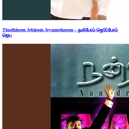
Thudhipom Jebipom Jeyamedupom – துதிபோம் ஜெபிப்போம்
ஜெய