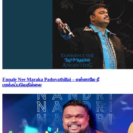
Ennale Nee Maraka Paduvathillai – என்னாலே நீ
மறக்கப்படுவதில்லை