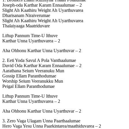
Joseph-oda Karthar Karam Ennaalumae – 2
Slight Ah Kaathiru Weight Ah Uyarthuvarea
Dharisanam Niraiverumae
Slight Ah Kaathiru Weight Ah Uyarthuvarea
Thalaiyaaga Maatriduvare
Liftup Pannum Time-U Ithuve
Karthar Unna Uyarthuvarea – 2
Aha Ohhonu Karthar Unna Uyarthuvar – 2
2. Eeti Yoda Savul A Pola Vanthaalumae
David Oda Karthar Karam Ennaalumae – 2
Aarathana Seium Veeranuku Mun
Gossip Ellam Paranthodumae
Worship Seium Veeranukku Mun
Peigal Ellam Paranthodumae
Liftup Pannum Time-U Ithuve
Karthar Unna Uyarthuvarea – 2
Aha Ohhonu Karthar Unna Uyarthuvar – 2
3. Zero Vaga Ulagam Unna Paarthaalumae
Hero Vaga Yesu Unna Paarkintarea/maathiduvarea – 2