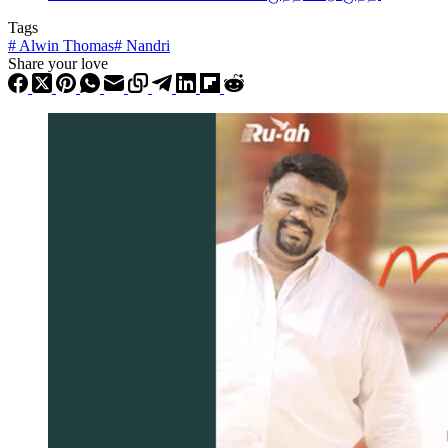
Tags
#
Alwin Thomas
#
Nandri
Share your love