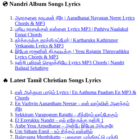
💿 Nandri Album Songs Lyrics
ஆராதனை நாயகன் நீரே | Aaradhanai Nayagan Neere Lyrics
Chords & MP3
புதிய நாளுக்குள் என்னை Lyrics MP3 | Puthiya Naalukul
Ennai Chords
கர்த்தருக்கு காத்திருப்போர் | Kartharuku Kathirupor
Vetkapatu Lyrics & MP3
இயேசு ராஜனின் திருவடிக்கு | Yesu Rajanin Thiruvadikku
Lyrics Chords & MP3
நன்றி பலிகள் செலுத்தியே Lyrics MP3 Chords | Nandri
Baligal Seluthiye
🔥 Latest Tamil Christian Songs Lyrics
என் ஆத்துமா பாடும் Lyrics | En Aathuma Paadum En MP3 &
Chords
En Vazhvin Aanantham Neerae – என் வாழ்வின் ஆனந்தம்
நீரே
Sekkiram Varapogum Rajathi – சீக்கிரம் வரப்போகும்
El Ezerukku Nandri – ஏல் எசேருக்கு நன்றி 1
Anbe Yesu Arpudharae – அன்பே இயேசு அற்புதரே
Um Sitham Ennil – உம் சித்தம் என்னில்
Balavaana Munthikattu – பலவான முந்திகட்டு முந்தி