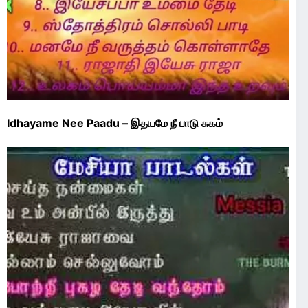
Idhayame Nee Paadu – இதயமே நீ பாடு சுகம்