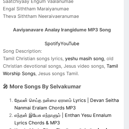
Saatchiyaay Engum Vaalanumae
Engal Siththam Maraiyanumae
Theva Siththam Neeraivaeranumae
Aaviyanavare Analay Irangidume MP3 Song
Spotify
YouTube
Song Description:
Tamil Christian songs lyrics,
yeshu masih song
, old
Christian devotional songs, Jesus video songs,
Tamil
Worship Songs
, Jesus songs Tamil.
🎤 More Songs By Selvakumar
தேவன் செய்த நன்மை ஏராளம் Lyrics | Devan Seitha
Nanmai Eralam Chords MP3
எந்தன் இயேசு எந்நாளும் | Enthan Yesu Ennalum
Lyrics Chords & MP3