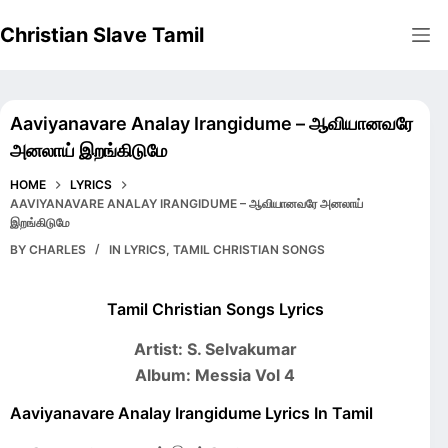
Skip
Christian Slave Tamil
to
content
Aaviyanavare Analay Irangidume – ஆவியானவரே
அனலாய் இறங்கிடுமே
HOME
LYRICS
AAVIYANAVARE ANALAY IRANGIDUME – ஆவியானவரே அனலாய்
இறங்கிடுமே
BY
CHARLES
IN
LYRICS
,
TAMIL CHRISTIAN SONGS
Tamil Christian Songs Lyrics
Artist: S. Selvakumar
Album: Messia Vol 4
Aaviyanavare Analay Irangidume Lyrics In Tamil