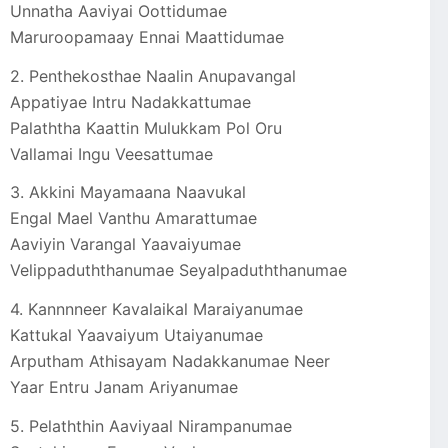
Unnatha Aaviyai Oottidumae
Maruroopamaay Ennai Maattidumae
2. Penthekosthae Naalin Anupavangal
Appatiyae Intru Nadakkattumae
Palaththa Kaattin Mulukkam Pol Oru
Vallamai Ingu Veesattumae
3. Akkini Mayamaana Naavukal
Engal Mael Vanthu Amarattumae
Aaviyin Varangal Yaavaiyumae
Velippaduththanumae Seyalpaduththanumae
4. Kannnneer Kavalaikal Maraiyanumae
Kattukal Yaavaiyum Utaiyanumae
Arputham Athisayam Nadakkanumae Neer
Yaar Entru Janam Ariyanumae
5. Pelaththin Aaviyaal Nirampanumae