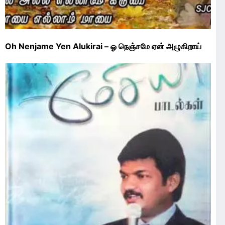
Oh Nenjame Yen Alukirai – ஓ நெஞ்சமே ஏன் அழுகிறாய்