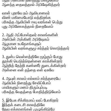
ஆதி அன்பால் நிறைந்து மகிழ்வோம்
ஆனந்த தைலத்தால் அபிஷேகித்தார்
வான் புறாவே நம் ஆவியானவர்
விண் மகிமையோடு வந்திறங்க
பரிசுத்த ஆவியின் ஈவு வரங்கள் பெற்று
புது அபிணேகத்தால் நிறைவோம்
2. ஆதி அப்போஸ்தலர் காலங்களின்
அன்பின் அக்கினி அபிஷேகம்
ஆழமான உபதேசங்களும்
ஆவியின் வரங்களுமூ கர்த்தர் கொடுத்தார்
3. துன்ப வெள்ளத்திலே மூழ்கும் போது
தூக்கி யெடுத்தென்னை காக்கின்றார்
ஆற்றித் தேற்றி கண்ணீர் துடைக்கின்றார்
அன்னை என் தந்தை என் ஏசுவே
4. ஆயுள் காலம் எல்லாம் கர்த்தரையே
ஆவியில் நிறைந்து சேவிப்போம்
பாவிகளும் மனம் திரும்பும்படி
பரிசுத்த வேதத்தை போதித்திடுவோம்
5. இயேசு சீக்கிரமாய் வரப் போகிறார்
இந்தக் கடைசி காலத்திலே
தேவ எக்காளங்கள் முழுங்கிடுமே