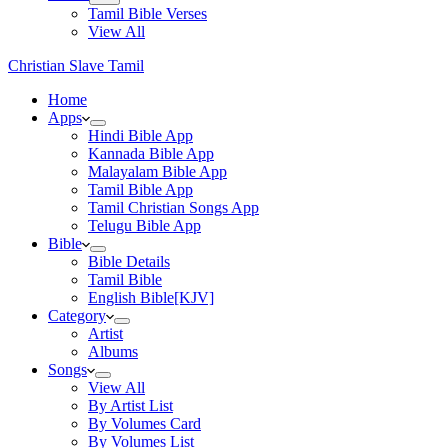
Tamil Bible Verses
View All
Christian Slave Tamil
Home
Apps
Hindi Bible App
Kannada Bible App
Malayalam Bible App
Tamil Bible App
Tamil Christian Songs App
Telugu Bible App
Bible
Bible Details
Tamil Bible
English Bible[KJV]
Category
Artist
Albums
Songs
View All
By Artist List
By Volumes Card
By Volumes List