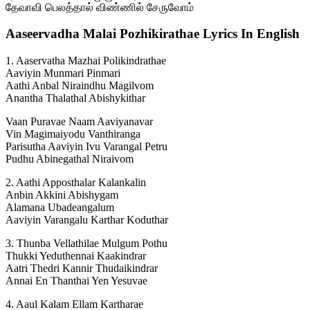
தேவாவி பெலத்தால் விண்ணில் சேருவோம்
Aaseervadha Malai Pozhikirathae Lyrics In English
1. Aaservatha Mazhai Polikindrathae
Aaviyin Munmari Pinmari
Aathi Anbal Niraindhu Magilvom
Anantha Thalathal Abishykithar
Vaan Puravae Naam Aaviyanavar
Vin Magimaiyodu Vanthiranga
Parisutha Aaviyin Ivu Varangal Petru
Pudhu Abinegathal Niraivom
2. Aathi Apposthalar Kalankalin
Anbin Akkini Abishygam
Alamana Ubadeangalum
Aaviyin Varangalu Karthar Koduthar
3. Thunba Vellathilae Mulgum Pothu
Thukki Yeduthennai Kaakindrar
Aatri Thedri Kannir Thudaikindrar
Annai En Thanthai Yen Yesuvae
4. Aaul Kalam Ellam Kartharae