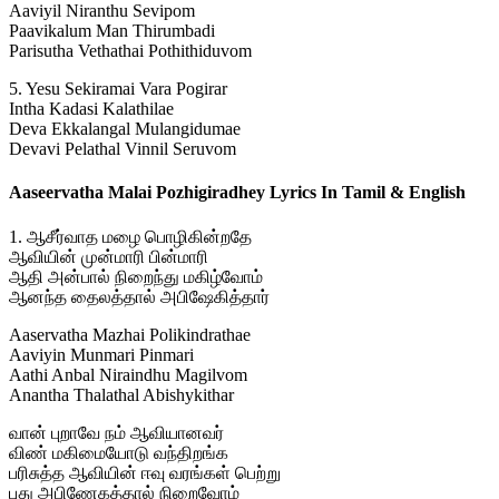
Aaviyil Niranthu Sevipom
Paavikalum Man Thirumbadi
Parisutha Vethathai Pothithiduvom
5. Yesu Sekiramai Vara Pogirar
Intha Kadasi Kalathilae
Deva Ekkalangal Mulangidumae
Devavi Pelathal Vinnil Seruvom
Aaseervatha Malai Pozhigiradhey Lyrics In Tamil & English
1. ஆசீர்வாத மழை பொழிகின்றதே
ஆவியின் முன்மாரி பின்மாரி
ஆதி அன்பால் நிறைந்து மகிழ்வோம்
ஆனந்த தைலத்தால் அபிஷேகித்தார்
Aaservatha Mazhai Polikindrathae
Aaviyin Munmari Pinmari
Aathi Anbal Niraindhu Magilvom
Anantha Thalathal Abishykithar
வான் புறாவே நம் ஆவியானவர்
விண் மகிமையோடு வந்திறங்க
பரிசுத்த ஆவியின் ஈவு வரங்கள் பெற்று
புது அபிணேகத்தால் நிறைவோம்