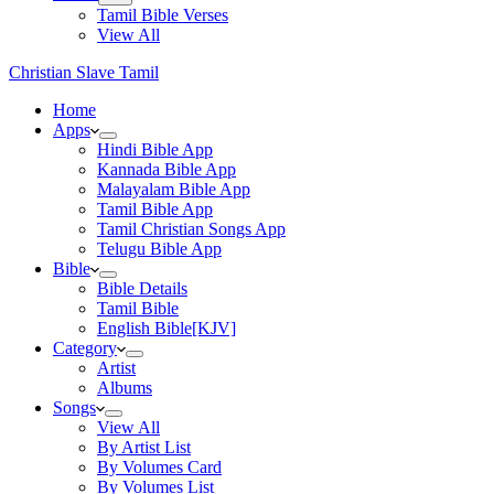
Tamil Bible Verses
View All
Christian Slave Tamil
Home
Apps
Hindi Bible App
Kannada Bible App
Malayalam Bible App
Tamil Bible App
Tamil Christian Songs App
Telugu Bible App
Bible
Bible Details
Tamil Bible
English Bible[KJV]
Category
Artist
Albums
Songs
View All
By Artist List
By Volumes Card
By Volumes List