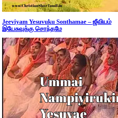
Jeeviyam Yesuvuku Sonthamae – ஜீவியம்
இயேசுவுக்கு சொந்தமே