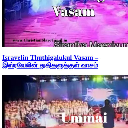
Isravelin Thuthigalukul Vasam –
இஸ்ரவேலின் துதிகளுக்குள் வாசம்