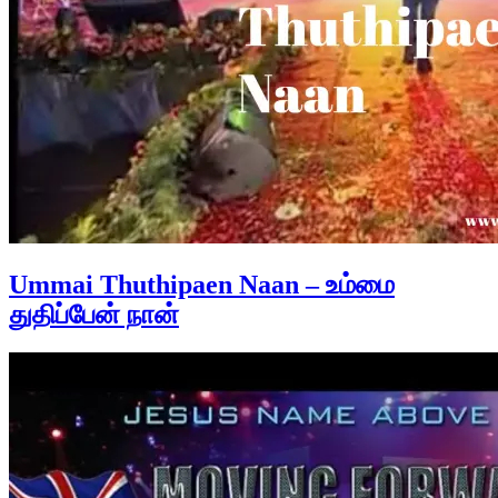
Ummai Thuthipaen Naan – உம்மை
துதிப்பேன் நான்