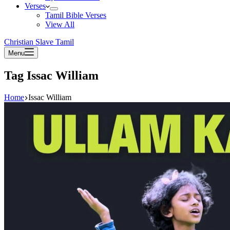
Verses
Tamil Bible Verses
View All
Christian Slave Tamil
Menu
Tag
Issac William
Home
Issac William