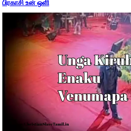
பிரகாசி உன் ஒளி