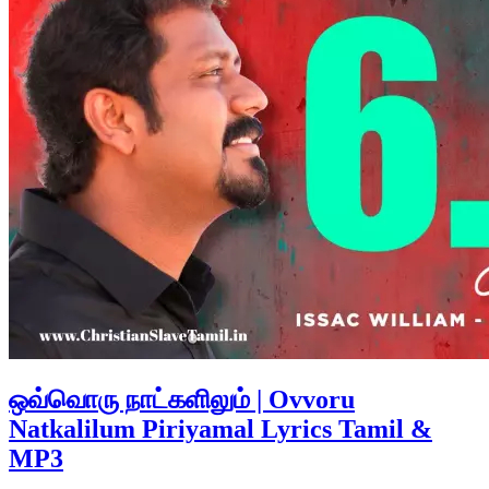
ஒவ்வொரு நாட்களிலும் | Ovvoru
Natkalilum Piriyamal Lyrics Tamil &
MP3