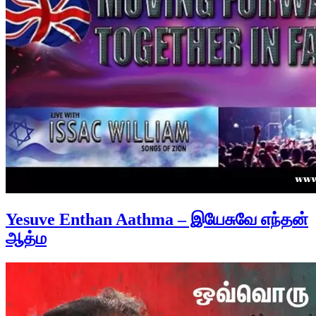
Yesuve Enthan Aathma – இயேசுவே எந்தன்
ஆத்ம