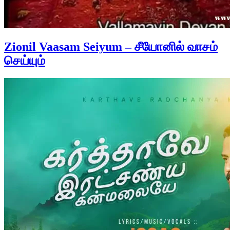
Zionil Vaasam Seiyum – சீயோனில் வாசம்
செய்யும்