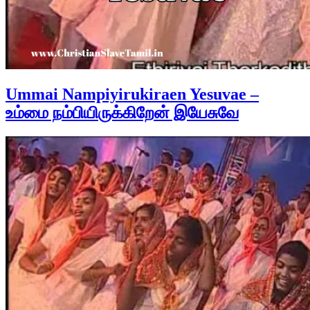
Ummai Nampiyirukiraen Yesuvae –
உம்மை நம்பியிருக்கிறேன் இயேசுவே