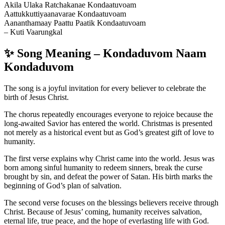
Akila Ulaka Ratchakanae Kondaatuvoam
Aattukkuttiyaanavarae Kondaatuvoam
Aananthamaay Paattu Paatik Kondaatuvoam
– Kuti Vaarungkal
✨ Song Meaning – Kondaduvom Naam
Kondaduvom
The song is a joyful invitation for every believer to celebrate the
birth of Jesus Christ.
The chorus repeatedly encourages everyone to rejoice because the
long-awaited Savior has entered the world. Christmas is presented
not merely as a historical event but as God’s greatest gift of love to
humanity.
The first verse explains why Christ came into the world. Jesus was
born among sinful humanity to redeem sinners, break the curse
brought by sin, and defeat the power of Satan. His birth marks the
beginning of God’s plan of salvation.
The second verse focuses on the blessings believers receive through
Christ. Because of Jesus’ coming, humanity receives salvation,
eternal life, true peace, and the hope of everlasting life with God.