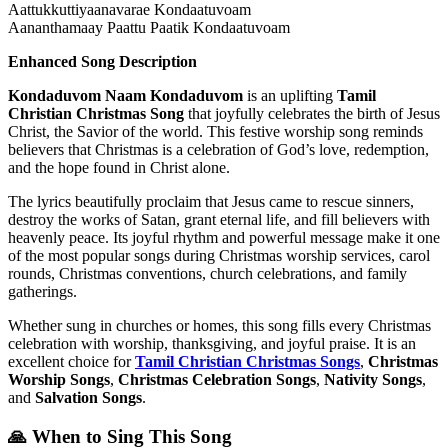
Aattukkuttiyaanavarae Kondaatuvoam
Aananthamaay Paattu Paatik Kondaatuvoam
Enhanced Song Description
Kondaduvom Naam Kondaduvom
is an uplifting
Tamil
Christian Christmas Song
that joyfully celebrates the birth of Jesus
Christ, the Savior of the world. This festive worship song reminds
believers that Christmas is a celebration of God’s love, redemption,
and the hope found in Christ alone.
The lyrics beautifully proclaim that Jesus came to rescue sinners,
destroy the works of Satan, grant eternal life, and fill believers with
heavenly peace. Its joyful rhythm and powerful message make it one
of the most popular songs during Christmas worship services, carol
rounds, Christmas conventions, church celebrations, and family
gatherings.
Whether sung in churches or homes, this song fills every Christmas
celebration with worship, thanksgiving, and joyful praise. It is an
excellent choice for
Tamil Christian Christmas Songs
,
Christmas
Worship Songs
,
Christmas Celebration Songs
,
Nativity Songs
,
and
Salvation Songs
.
🙏 When to Sing This Song