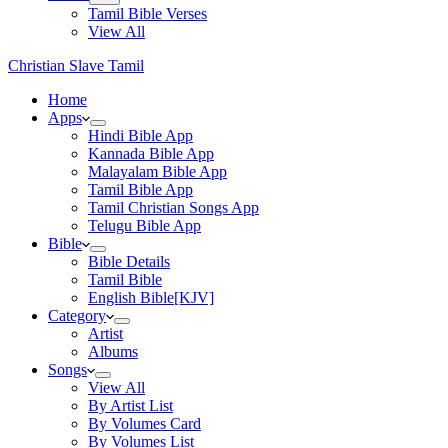
Tamil Bible Verses
View All
Christian Slave Tamil
Home
Apps
Hindi Bible App
Kannada Bible App
Malayalam Bible App
Tamil Bible App
Tamil Christian Songs App
Telugu Bible App
Bible
Bible Details
Tamil Bible
English Bible[KJV]
Category
Artist
Albums
Songs
View All
By Artist List
By Volumes Card
By Volumes List