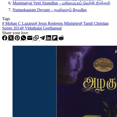
Magimaiyai Vetri Sirandhar – மகிமையாய் வெற்றி சிறந்தார்
Namaskaaram Devane – நமஸ்காரம் தேவனே
Tags
#
Mohan C Lazarus
#
Jesus Redeems Ministries
#
Tamil Christian
Songs 2014
#
Viduthalai Geethangal
Share your love