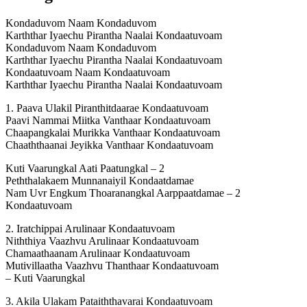
Kondaduvom Naam Kondaduvom
Karththar Iyaechu Pirantha Naalai Kondaatuvoam
Kondaduvom Naam Kondaduvom
Karththar Iyaechu Pirantha Naalai Kondaatuvoam
Kondaatuvoam Naam Kondaatuvoam
Karththar Iyaechu Pirantha Naalai Kondaatuvoam
1. Paava Ulakil Piranthitdaarae Kondaatuvoam
Paavi Nammai Miitka Vanthaar Kondaatuvoam
Chaapangkalai Murikka Vanthaar Kondaatuvoam
Chaaththaanai Jeyikka Vanthaar Kondaatuvoam
Kuti Vaarungkal Aati Paatungkal – 2
Peththalakaem Munnanaiyil Kondaatdamae
Nam Uvr Engkum Thoaranangkal Aarppaatdamae – 2
Kondaatuvoam
2. Iratchippai Arulinaar Kondaatuvoam
Niththiya Vaazhvu Arulinaar Kondaatuvoam
Chamaathaanam Arulinaar Kondaatuvoam
Mutivillaatha Vaazhvu Thanthaar Kondaatuvoam
– Kuti Vaarungkal
3. Akila Ulakam Pataiththavarai Kondaatuvoam