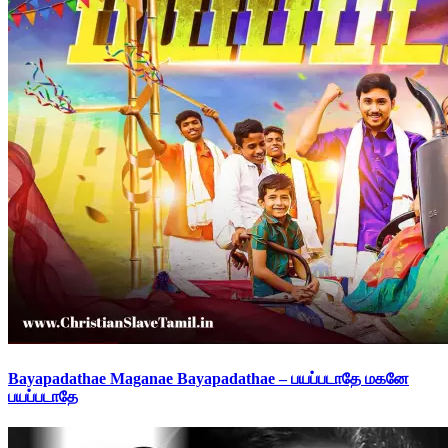
Bayapadathae Maganae Bayapadathae – பயப்படாதே மகனே
பயப்படாதே