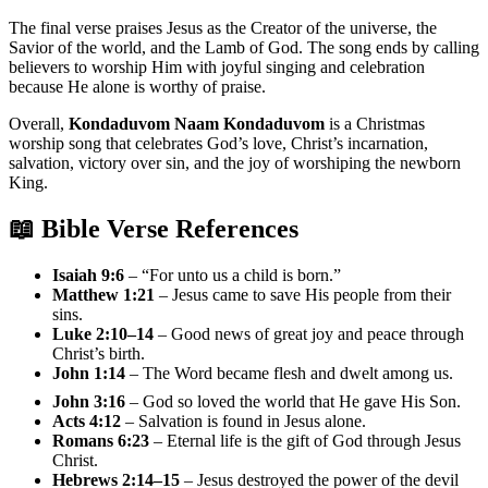
The final verse praises Jesus as the Creator of the universe, the
Savior of the world, and the Lamb of God. The song ends by calling
believers to worship Him with joyful singing and celebration
because He alone is worthy of praise.
Overall,
Kondaduvom Naam Kondaduvom
is a Christmas
worship song that celebrates God’s love, Christ’s incarnation,
salvation, victory over sin, and the joy of worshiping the newborn
King.
📖 Bible Verse References
Isaiah 9:6
– “For unto us a child is born.”
Matthew 1:21
– Jesus came to save His people from their
sins.
Luke 2:10–14
– Good news of great joy and peace through
Christ’s birth.
John 1:14
– The Word became flesh and dwelt among us.
John 3:16
– God so loved the world that He gave His Son.
Acts 4:12
– Salvation is found in Jesus alone.
Romans 6:23
– Eternal life is the gift of God through Jesus
Christ.
Hebrews 2:14–15
– Jesus destroyed the power of the devil