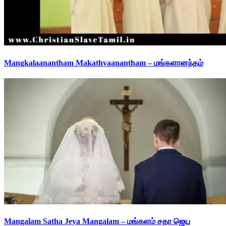
Mangkalaanantham Makathvaanantham – மங்களானந்தம்
Mangalam Satha Jeya Mangalam – மங்களம் சதா ஜெய