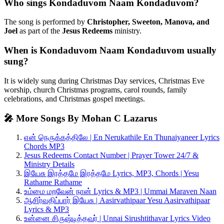
Who sings Kondaduvom Naam Kondaduvom?
The song is performed by
Christopher, Sweeton, Manova, and
Joel
as part of the
Jesus Redeems
ministry.
When is Kondaduvom Naam Kondaduvom usually
sung?
It is widely sung during Christmas Day services, Christmas Eve
worship, church Christmas programs, carol rounds, family
celebrations, and Christmas gospel meetings.
🎤 More Songs By Mohan C Lazarus
என் நெருக்கத்திலே | En Nerukathile En Thunaiyaneer Lyrics
Chords MP3
Jesus Redeems Contact Number | Prayer Tower 24/7 &
Ministry Details
இயேசு இரத்தமே இரத்தமே Lyrics, MP3, Chords | Yesu
Rathame Rathame
உம்மை மறவேன் நான் Lyrics & MP3 | Ummai Maraven Naan
ஆசிர்வதிப்பார் இயேசு | Aasirvathipaar Yesu Aasirvathipaar
Lyrics & MP3
உன்னை சிருஷ்டித்தவர் | Unnai Sirushtithavar Lyrics Video