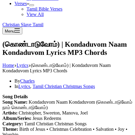
Verses
Tamil Bible Verses
View All
Christian Slave Tamil
Menu
(கொண்டாடுவோம்) | Kondaduvom Naam
Kondaduvom Lyrics MP3 Chords
Home
Lyrics
(கொண்டாடுவோம்) | Kondaduvom Naam
Kondaduvom Lyrics MP3 Chords
By
Charles
In
Lyrics
,
Tamil Christian Christmas Songs
Song Details
Song Name:
Kondaduvom Naam Kondaduvom (கொண்டாடுவோம்
நாம் கொண்டாடுவோம்)
Artists:
Christopher, Sweeton, Manova, Joel
Album/Series:
Jesus Redeems
Category:
Tamil Christian Christmas Songs
Theme:
Birth of Jesus • Christmas Celebration • Salvation • Joy •
Worship